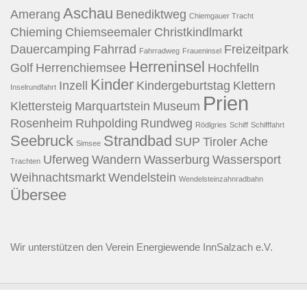
Aschau
Amerang
Benediktweg
Chiemgauer Tracht
Chieming
Chiemseemaler
Christkindlmarkt
Dauercamping
Fahrrad
Freizeitpark
Fahrradweg
Fraueninsel
Herreninsel
Golf
Herrenchiemsee
Hochfelln
Kinder
Inzell
Kindergeburtstag
Klettern
Inselrundfahrt
Prien
Klettersteig
Marquartstein
Museum
Rosenheim
Ruhpolding
Rundweg
Rödlgries
Schiff
Schifffahrt
Seebruck
Strandbad
SUP
Tiroler Ache
Simsee
Uferweg
Wandern
Wasserburg
Wassersport
Trachten
Weihnachtsmarkt
Wendelstein
Wendelsteinzahnradbahn
Übersee
Wir unterstützen den
Verein Energiewende InnSalzach e.V.