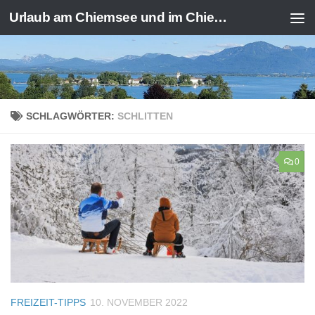
Urlaub am Chiemsee und im Chiemgau
Zum Inhalt springen
SCHLAGWÖRTER:
SCHLITTEN
0
FREIZEIT-TIPPS
10. NOVEMBER 2022