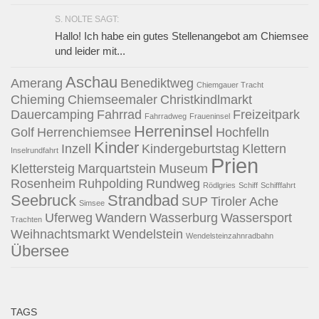
S. NOLTE SAGT:
Hallo! Ich habe ein gutes Stellenangebot am Chiemsee
und leider mit...
Aschau
Amerang
Benediktweg
Chiemgauer Tracht
Chieming
Chiemseemaler
Christkindlmarkt
Dauercamping
Fahrrad
Freizeitpark
Fahrradweg
Fraueninsel
Herreninsel
Golf
Herrenchiemsee
Hochfelln
Kinder
Inzell
Kindergeburtstag
Klettern
Inselrundfahrt
Prien
Klettersteig
Marquartstein
Museum
Rosenheim
Ruhpolding
Rundweg
Rödlgries
Schiff
Schifffahrt
Seebruck
Strandbad
SUP
Tiroler Ache
Simsee
Uferweg
Wandern
Wasserburg
Wassersport
Trachten
Weihnachtsmarkt
Wendelstein
Wendelsteinzahnradbahn
Übersee
TAGS