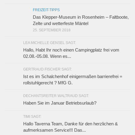
FREIZEIT-TIPPS
Das Klepper-Museum in Rosenheim – Faltboote,
Zelte und wetterfeste Mäntel
25. SEPTEMBER 2018
LEA MICHELLE GENSEL SAGT:
Hallo, Habt Ihr noch einen Campingplatz frei vom
02.08.-05.08. Wenn es...
GERTRAUD FISCHER SAGT:
Ist es im Schalchenhof einigermaßen barrierefrei =
rollstuhlgerecht ? MfG G.
DECHANTSREITER WALTRAUD SAGT:
Haben Sie im Januar Betriebsurlaub?
TIMI SAGT:
Hallo Taverna Team, Danke für den herzlichen &
aufmerksamen Service!!! Das...