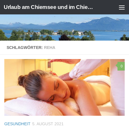
Urlaub am Chiemsee und im Chiemgau
Zum Inhalt springen
SCHLAGWÖRTER:
REHA
0
GESUNDHEIT
5. AUGUST 2021