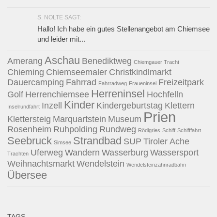
S. NOLTE SAGT:
Hallo! Ich habe ein gutes Stellenangebot am Chiemsee
und leider mit...
Aschau
Amerang
Benediktweg
Chiemgauer Tracht
Chieming
Chiemseemaler
Christkindlmarkt
Dauercamping
Fahrrad
Freizeitpark
Fahrradweg
Fraueninsel
Herreninsel
Golf
Herrenchiemsee
Hochfelln
Kinder
Inzell
Kindergeburtstag
Klettern
Inselrundfahrt
Prien
Klettersteig
Marquartstein
Museum
Rosenheim
Ruhpolding
Rundweg
Rödlgries
Schiff
Schifffahrt
Seebruck
Strandbad
SUP
Tiroler Ache
Simsee
Uferweg
Wandern
Wasserburg
Wassersport
Trachten
Weihnachtsmarkt
Wendelstein
Wendelsteinzahnradbahn
Übersee
TAGS