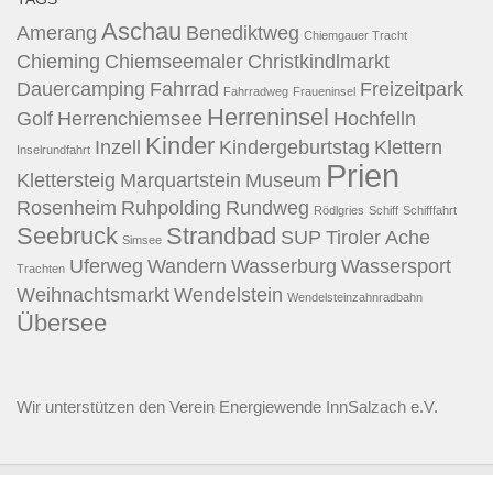
Aschau
Amerang
Benediktweg
Chiemgauer Tracht
Chieming
Chiemseemaler
Christkindlmarkt
Dauercamping
Fahrrad
Freizeitpark
Fahrradweg
Fraueninsel
Herreninsel
Golf
Herrenchiemsee
Hochfelln
Kinder
Inzell
Kindergeburtstag
Klettern
Inselrundfahrt
Prien
Klettersteig
Marquartstein
Museum
Rosenheim
Ruhpolding
Rundweg
Rödlgries
Schiff
Schifffahrt
Seebruck
Strandbad
SUP
Tiroler Ache
Simsee
Uferweg
Wandern
Wasserburg
Wassersport
Trachten
Weihnachtsmarkt
Wendelstein
Wendelsteinzahnradbahn
Übersee
Wir unterstützen den
Verein Energiewende InnSalzach e.V.