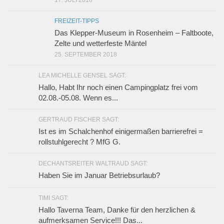
17. JULI 2018
FREIZEIT-TIPPS
Das Klepper-Museum in Rosenheim – Faltboote,
Zelte und wetterfeste Mäntel
25. SEPTEMBER 2018
LEA MICHELLE GENSEL SAGT:
Hallo, Habt Ihr noch einen Campingplatz frei vom
02.08.-05.08. Wenn es...
GERTRAUD FISCHER SAGT:
Ist es im Schalchenhof einigermaßen barrierefrei =
rollstuhlgerecht ? MfG G.
DECHANTSREITER WALTRAUD SAGT:
Haben Sie im Januar Betriebsurlaub?
TIMI SAGT:
Hallo Taverna Team, Danke für den herzlichen &
aufmerksamen Service!!! Das...