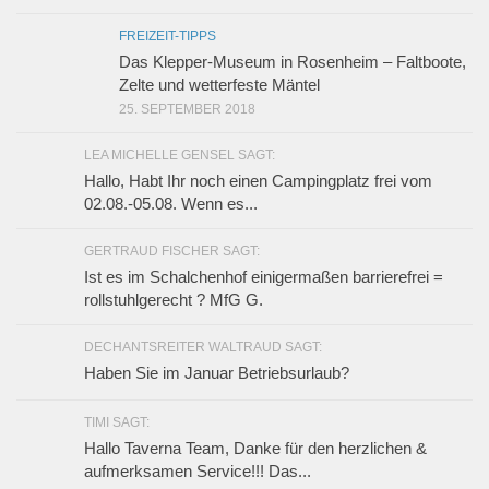
FREIZEIT-TIPPS
Das Klepper-Museum in Rosenheim – Faltboote,
Zelte und wetterfeste Mäntel
25. SEPTEMBER 2018
LEA MICHELLE GENSEL SAGT:
Hallo, Habt Ihr noch einen Campingplatz frei vom
02.08.-05.08. Wenn es...
GERTRAUD FISCHER SAGT:
Ist es im Schalchenhof einigermaßen barrierefrei =
rollstuhlgerecht ? MfG G.
DECHANTSREITER WALTRAUD SAGT:
Haben Sie im Januar Betriebsurlaub?
TIMI SAGT:
Hallo Taverna Team, Danke für den herzlichen &
aufmerksamen Service!!! Das...