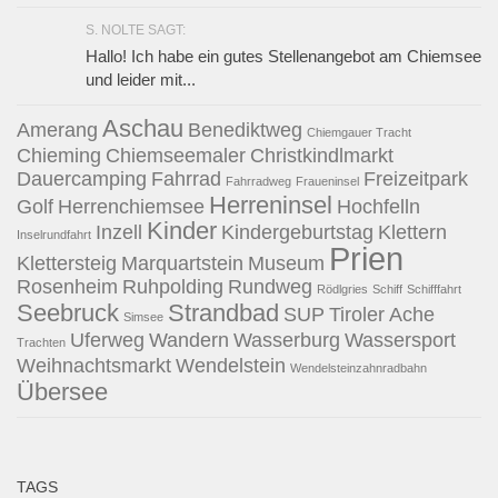
S. NOLTE SAGT:
Hallo! Ich habe ein gutes Stellenangebot am Chiemsee
und leider mit...
Aschau
Amerang
Benediktweg
Chiemgauer Tracht
Chieming
Chiemseemaler
Christkindlmarkt
Dauercamping
Fahrrad
Freizeitpark
Fahrradweg
Fraueninsel
Herreninsel
Golf
Herrenchiemsee
Hochfelln
Kinder
Inzell
Kindergeburtstag
Klettern
Inselrundfahrt
Prien
Klettersteig
Marquartstein
Museum
Rosenheim
Ruhpolding
Rundweg
Rödlgries
Schiff
Schifffahrt
Seebruck
Strandbad
SUP
Tiroler Ache
Simsee
Uferweg
Wandern
Wasserburg
Wassersport
Trachten
Weihnachtsmarkt
Wendelstein
Wendelsteinzahnradbahn
Übersee
TAGS