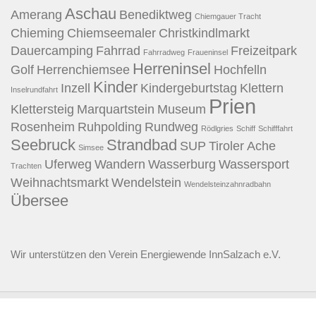
Aschau
Amerang
Benediktweg
Chiemgauer Tracht
Chieming
Chiemseemaler
Christkindlmarkt
Dauercamping
Fahrrad
Freizeitpark
Fahrradweg
Fraueninsel
Herreninsel
Golf
Herrenchiemsee
Hochfelln
Kinder
Inzell
Kindergeburtstag
Klettern
Inselrundfahrt
Prien
Klettersteig
Marquartstein
Museum
Rosenheim
Ruhpolding
Rundweg
Rödlgries
Schiff
Schifffahrt
Seebruck
Strandbad
SUP
Tiroler Ache
Simsee
Uferweg
Wandern
Wasserburg
Wassersport
Trachten
Weihnachtsmarkt
Wendelstein
Wendelsteinzahnradbahn
Übersee
Wir unterstützen den
Verein Energiewende InnSalzach e.V.