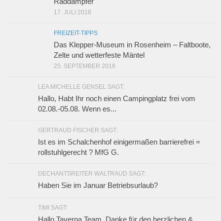
Raddampfer
17. JULI 2018
FREIZEIT-TIPPS
Das Klepper-Museum in Rosenheim – Faltboote,
Zelte und wetterfeste Mäntel
25. SEPTEMBER 2018
LEA MICHELLE GENSEL SAGT:
Hallo, Habt Ihr noch einen Campingplatz frei vom
02.08.-05.08. Wenn es...
GERTRAUD FISCHER SAGT:
Ist es im Schalchenhof einigermaßen barrierefrei =
rollstuhlgerecht ? MfG G.
DECHANTSREITER WALTRAUD SAGT:
Haben Sie im Januar Betriebsurlaub?
TIMI SAGT:
Hallo Taverna Team, Danke für den herzlichen &