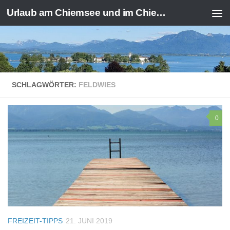
Urlaub am Chiemsee und im Chiemgau
Zum Inhalt springen
SCHLAGWÖRTER:
FELDWIES
0
FREIZEIT-TIPPS
21. JUNI 2019