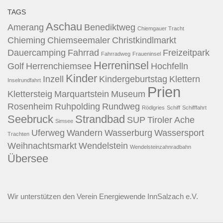
TAGS
Aschau
Amerang
Benediktweg
Chiemgauer Tracht
Chieming
Chiemseemaler
Christkindlmarkt
Dauercamping
Fahrrad
Freizeitpark
Fahrradweg
Fraueninsel
Herreninsel
Golf
Herrenchiemsee
Hochfelln
Kinder
Inzell
Kindergeburtstag
Klettern
Inselrundfahrt
Prien
Klettersteig
Marquartstein
Museum
Rosenheim
Ruhpolding
Rundweg
Rödlgries
Schiff
Schifffahrt
Seebruck
Strandbad
SUP
Tiroler Ache
Simsee
Uferweg
Wandern
Wasserburg
Wassersport
Trachten
Weihnachtsmarkt
Wendelstein
Wendelsteinzahnradbahn
Übersee
Wir unterstützen den
Verein Energiewende InnSalzach e.V.