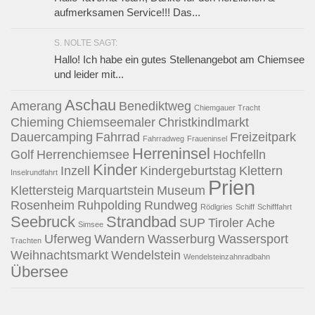
aufmerksamen Service!!! Das...
S. NOLTE SAGT:
Hallo! Ich habe ein gutes Stellenangebot am Chiemsee
und leider mit...
Aschau
Amerang
Benediktweg
Chiemgauer Tracht
Chieming
Chiemseemaler
Christkindlmarkt
Dauercamping
Fahrrad
Freizeitpark
Fahrradweg
Fraueninsel
Herreninsel
Golf
Herrenchiemsee
Hochfelln
Kinder
Inzell
Kindergeburtstag
Klettern
Inselrundfahrt
Prien
Klettersteig
Marquartstein
Museum
Rosenheim
Ruhpolding
Rundweg
Rödlgries
Schiff
Schifffahrt
Seebruck
Strandbad
SUP
Tiroler Ache
Simsee
Uferweg
Wandern
Wasserburg
Wassersport
Trachten
Weihnachtsmarkt
Wendelstein
Wendelsteinzahnradbahn
Übersee