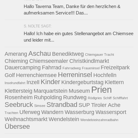
Hallo Taverna Team, Danke für den herzlichen &
aufmerksamen Service!!! Das...
S. NOLTE SAGT:
Hallo! Ich habe ein gutes Stellenangebot am Chiemsee
und leider mit...
Aschau
Amerang
Benediktweg
Chiemgauer Tracht
Chieming
Chiemseemaler
Christkindlmarkt
Dauercamping
Fahrrad
Freizeitpark
Fahrradweg
Fraueninsel
Herreninsel
Golf
Herrenchiemsee
Hochfelln
Kinder
Inzell
Kindergeburtstag
Klettern
Inselrundfahrt
Prien
Klettersteig
Marquartstein
Museum
Rosenheim
Ruhpolding
Rundweg
Rödlgries
Schiff
Schifffahrt
Seebruck
Strandbad
SUP
Tiroler Ache
Simsee
Uferweg
Wandern
Wasserburg
Wassersport
Trachten
Weihnachtsmarkt
Wendelstein
Wendelsteinzahnradbahn
Übersee