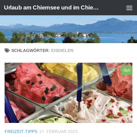
Urlaub am Chiemsee und im Chiemgau
Zum Inhalt springen
SCHLAGWÖRTER:
EISDIELEN
0
FREIZEIT-TIPPS
17. FEBRUAR 2023