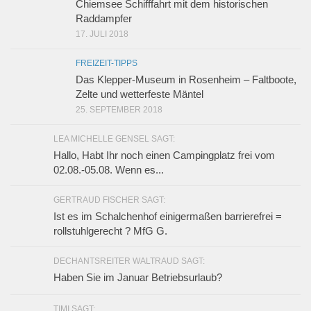
Chiemsee Schifffahrt mit dem historischen
Raddampfer
17. JULI 2018
FREIZEIT-TIPPS
Das Klepper-Museum in Rosenheim – Faltboote,
Zelte und wetterfeste Mäntel
25. SEPTEMBER 2018
LEA MICHELLE GENSEL SAGT:
Hallo, Habt Ihr noch einen Campingplatz frei vom
02.08.-05.08. Wenn es...
GERTRAUD FISCHER SAGT:
Ist es im Schalchenhof einigermaßen barrierefrei =
rollstuhlgerecht ? MfG G.
DECHANTSREITER WALTRAUD SAGT:
Haben Sie im Januar Betriebsurlaub?
TIMI SAGT: