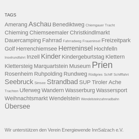
TAGS
Aschau
Amerang
Benediktweg
Chiemgauer Tracht
Chieming
Chiemseemaler
Christkindlmarkt
Dauercamping
Fahrrad
Freizeitpark
Fahrradweg
Fraueninsel
Herreninsel
Golf
Herrenchiemsee
Hochfelln
Kinder
Inzell
Kindergeburtstag
Klettern
Inselrundfahrt
Prien
Klettersteig
Marquartstein
Museum
Rosenheim
Ruhpolding
Rundweg
Rödlgries
Schiff
Schifffahrt
Seebruck
Strandbad
SUP
Tiroler Ache
Simsee
Uferweg
Wandern
Wasserburg
Wassersport
Trachten
Weihnachtsmarkt
Wendelstein
Wendelsteinzahnradbahn
Übersee
Wir unterstützen den
Verein Energiewende InnSalzach e.V.